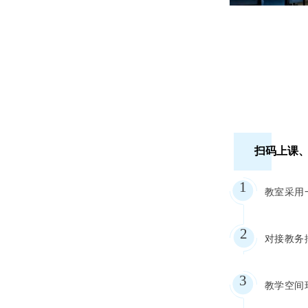
扫码上课
1
教室采用
2
对接教务
3
教学空间