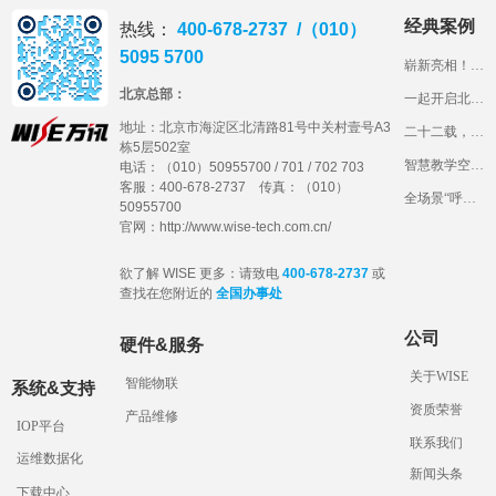
经典案例
热线：
400-678-2737 /（010）
5095 5700
崭新亮相！北工商的智慧教室长什么样？
北京总部：
一起开启北京语言大学智慧教室“盲盒”
地址：
北京市海淀区北清路81号中关村壹号A3
二十二载，石铁大见证万讯科技产品成长路
栋5层502室
智慧教学空间建设，看山东交通学院“1234”妙招！
电话：（010）50955700 / 701 / 702 703
客服：400-678-2737 传真：（010）
全场景“呼叫中心”，带您体验长安大学一体化综合管理平台
50955700
官网：http://www.wise-tech.com.cn/
欲了解 WISE 更多：请致电
400-678-2737
或
查找在您附近的
全国办事处
公司
硬件&服务
关于WISE
智能物联
系统&支持
资质荣誉
产品维修
IOP平台
联系我们
运维数据化
新闻头条
下载中心