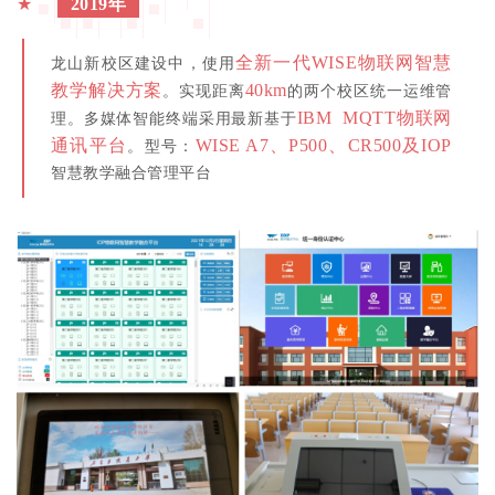
★
2019年
全新一代WISE物联网智慧
龙山新校区建设中，
使用
教学解决方案
40km
。实现距离
的
两个校区统一运维管
IBM MQTT物联网
理。多媒体智能终端采用最新基于
通讯平台
WISE A7、P500、CR500及IOP
。型号：
智慧教学融合管理平台