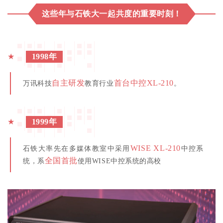
这些年与石铁大一起共度的重要时刻！
★
1998年
自主研发
首台中控XL-210
万讯科技
教育行业
。
★
1999年
WISE XL-210
石铁大率先在多媒体教室中采用
中控系
全国首批
统，系
使用WISE中控系统的高校