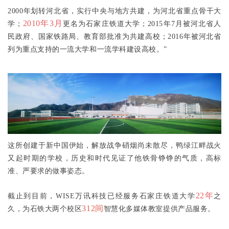
2000年
划转河北省，实行中央与地方共建，为河北省重点骨干大
2010年3月
学；
更名为石家庄铁道大学；
2015年7月
被河北省人
民政府、国家铁路局、教育部批准为共建高校；
2016年
被河北省
列为重点支持的一流大学和一流学科建设高校。”
这所创建于新中国伊始，解放战争硝烟尚未散尽，鸭绿江畔战火
又起时期的学校，历史和时代见证了他铁骨铮铮的气质，高标
准、严要求的做事姿态。
22年
截止到目前，WISE万讯科技已经服务石家庄铁道大学
之
312间
久，为石铁大两个校区
智慧化多媒体教室提供产品服务。