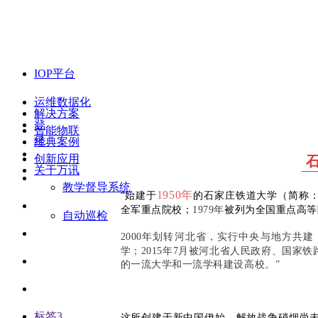
IOP平台
运维数据化
解决方案
登
智能物联
录
经典案例
创新应用
关于万讯
教学督导系统
1950年
“始建于
的石家庄铁道大学（简称
全军重点院校；
1979年
被列为全国重点高等
自动巡检
2000年
划转河北省，实行中央与地方共建
学；
2015年7月
被河北省人民政府、国家铁
的一流大学和一流学科建设高校。”
标签3
这所创建于新中国伊始，解放战争硝烟尚