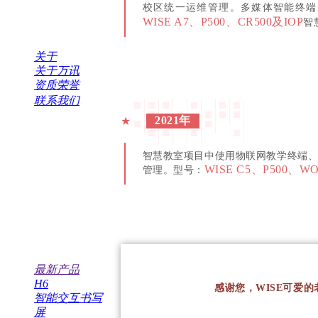
校区统一运维管理。多媒体智能终端
WISE A7、P500、CR500及IOP
智
关于
关于万讯
资质荣誉
联系我们
2021年
★
智慧教室项目中使用物联网教学终端
WISE C5、P500、WO
管理。型号：
最新产品
H6
感谢您，WISE可爱
智能交互书写
屏