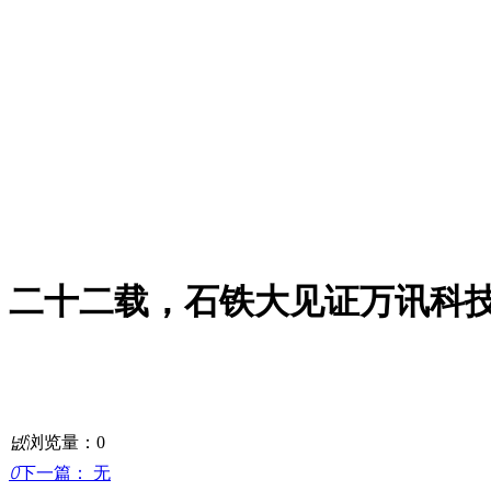
二十二载，石铁大见证万讯科
넶
浏览量：
0
ꄲ
下一篇：
无