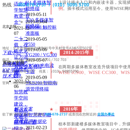
H4 多媒体智
上设计插卡入口和内嵌读卡器，实现
语言大
热线：
400-678-2737 /（010）5095 5700
例
能终端
。插卡模式沿用至今。使用WISE
学智慧
2019-05-11
教室“盲
A10 多媒体智
2019-05-04
盒”
能终端
北京总部：
KB0608 触控标
2021-12-
07
准面板
二十二
2019-05-05
P550
载，石
地址：
北京市海淀区北清路81号中关村壹号A3栋5层502室
2019-05-06
铁大见
2014-2015年
★
下载中心
VG200 / VG300
证万讯
2019-05-07
电话：（010）50955700 / 701 / 702 703
系统&支持
科技产
运维数据化
CR500 光电读
智能交互书写
在两期多媒体教室改造升级项目中使
品成长
IOP平台
卡器
客服：400-678-2737 传真：（010）50955700
屏
H6
WISE IC900、WISE CC300、W
路
技术支持
2019-05-09
2021-12-
TKB200 智能电
官网：http://www.wise-tech.com.cn/
06
源管理终端
智慧教
学空间
建设，
2016年
解决方案
★
看山东
欲了解 WISE 更多：请致电
物联网智慧教学融
400-678-2737
或查找在您附近的
全国办事处
交通学
合平台
运维管理数据化
院“1234”妙
校本部新建楼多媒体教室项目中，升
2021-02-23
招！
控管理端