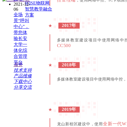
，使用网络中控、IC卡权限
WISE物联网
2021-12-
智慧教学融合
06
全场
方案
景“呼叫
2017年
★
中心”，
带您体
验长安
多媒体教室建设项目中使用网络中控
大学一
CC500
体化综
合管理
平台
服务
2018年
★
技术支持
产品维修
多媒体教室建设项目中使用网络中控，
下载中心
分享交流
2019年
★
全新一代W
龙山新校区建设中，
使用