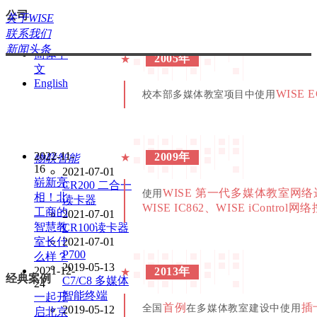
2019-04-
系统
注册体验
制开发
27
公司
运维数据化
关于WISE
版权所有©北京万讯博通科技发展有
多方式快
ꀅ
简体中文
联系我们
捷报修
新闻头条
简体中
2005年
★
文
English
WISE E
校本部多媒体教室项目中使用
2022-11-
2009年
★
物联智能
16
2021-07-01
崭新亮
CR200 二合一
WISE 第一代多媒体教室网
使用
相！北
读卡器
WISE IC862、WISE iContro
工商的
2021-07-01
智慧教
CR100读卡器
室长什
2021-07-01
P700
么样？
2019-05-13
2021-12-
2013年
★
经典案例
C7/C8 多媒体
24
智能终端
一起开
首例
插
全国
在多媒体教室建设中使用
2019-05-12
启北京