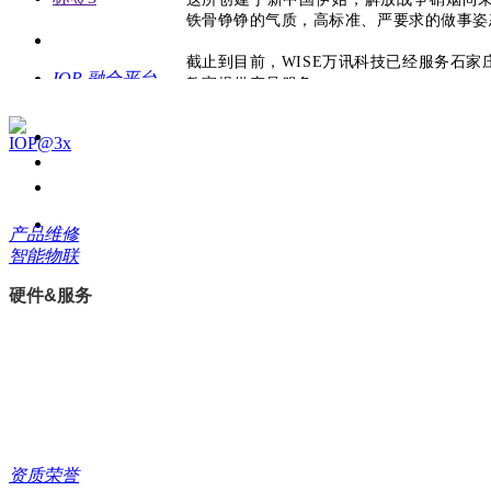
铁骨铮铮的气质，高标准、严要求的做事姿
截止到目前，WISE万讯科技已经服务石家
IOP 融合平台
教室提供产品服务。
2019-
05-15
끠
搜索
建设思
这些年与石
路
2019-
05-14
系统构
产品维修
1998年
★
架
智能物联
2019-
05-13
自主研发
首台中控X
万讯科技
教育行业
硬件&服务
服务支持
融合应
用
2019-
1999年
★
技术支持
05-12
产品维修
技术特
2019-05-
点
WISE
16
石铁大率先在多媒体教室中采用
2019-
欲了解 WISE 更多：请致电
400-678
服务过程
校
05-11
分享交流
即时掌控
了解运维数据化
资质荣誉
专属定
下载中心